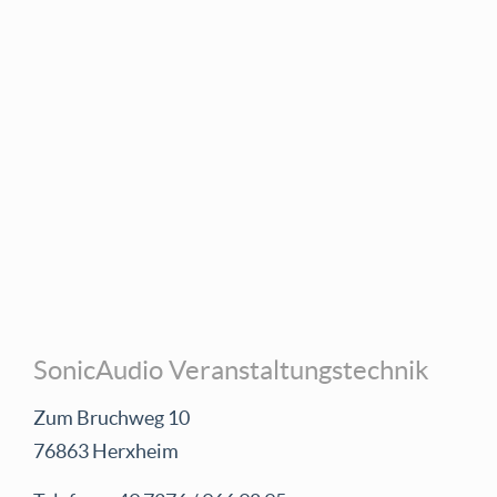
Medientechnik
Spezialeffekte
Eventservice
Partyanlagen
Dry Hire
Sonstiges
SonicAudio Veranstaltungstechnik
Zum Bruchweg 10
76863 Herxheim