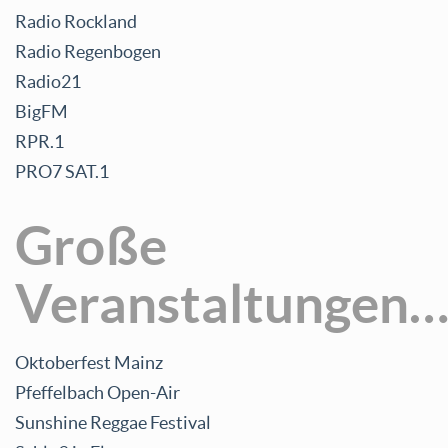
Medientechnik
Radio Rockland
Radio Regenbogen
Spezialeffekte
Radio21
Eventservice
BigFM
RPR.1
Partyanlagen
PRO7 SAT.1
Dry Hire
Große
Sonstiges
Veranstaltungen
Oktoberfest Mainz
Pfeffelbach Open-Air
Sunshine Reggae Festival