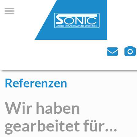
Referenzen
Startseite
Bühnendächer
Wir haben
Tontechnik
gearbeitet für…
Lichttechnik